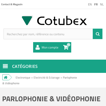
EN
FR
NL
Contact & Magasin
0
Mon compte
CATÉGORIES
Electronique
»
Electricité & Eclairage
»
Parlophonie
& Vidéophonie
PARLOPHONIE & VIDÉOPHONIE