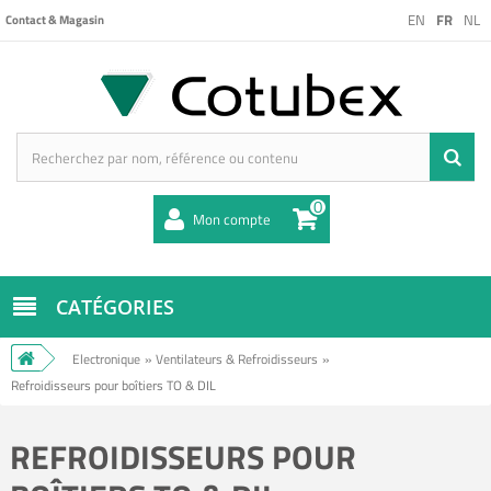
EN
FR
NL
Contact & Magasin
0
Mon compte
CATÉGORIES
Electronique
»
Ventilateurs & Refroidisseurs
»
Refroidisseurs pour boîtiers TO & DIL
REFROIDISSEURS POUR