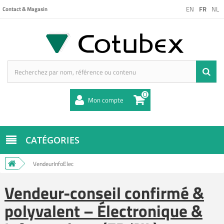
EN
FR
NL
Contact & Magasin
0
Mon compte
CATÉGORIES
VendeurInfoElec
Vendeur-conseil confirmé &
polyvalent – Électronique &