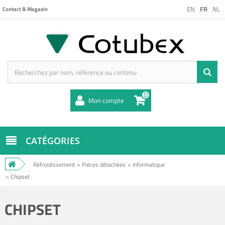
EN
FR
NL
Contact & Magasin
0
Mon compte
CATÉGORIES
Refroidissement
»
Pièces détachées
»
Informatique
»
Chipset
CHIPSET