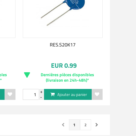
RES.S20K17
EUR 0.99
bles
Dernières pièces disponibles
)*
(livraison en 24h-48h)*
r
Ajouter au panier
1
2