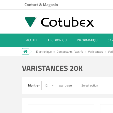
Contact & Magasin
ACCUEIL
ELECTRONIQUE
INFORMATIQUE
CA
Electronique
»
Composants Passifs
»
Varistances
»
Var
VARISTANCES 20K
Montrer
par page
12
Select option