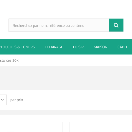
RTOUCHES & TONERS
ECLAIRAGE
LOISIR
MAISON
CÂBLE
istances 20K
par prix