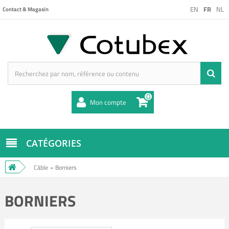
EN
FR
NL
Contact & Magasin
0
Mon compte
CATÉGORIES
Câble
»
Borniers
BORNIERS