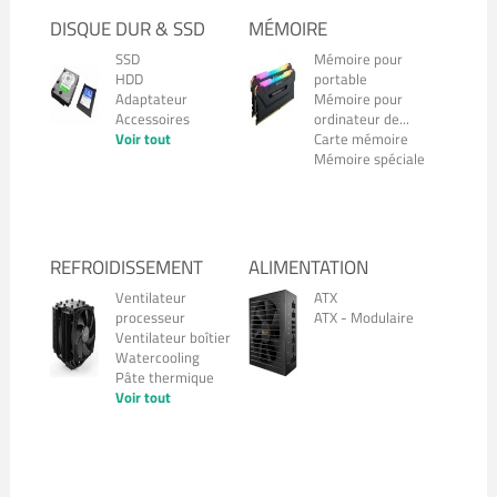
DISQUE DUR & SSD
MÉMOIRE
SSD
Mémoire pour
HDD
portable
Adaptateur
Mémoire pour
Accessoires
ordinateur de...
Voir tout
Carte mémoire
Mémoire spéciale
REFROIDISSEMENT
ALIMENTATION
Ventilateur
ATX
processeur
ATX - Modulaire
Ventilateur boîtier
Watercooling
Pâte thermique
Voir tout