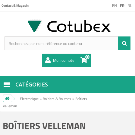
EN
FR
NL
Contact & Magasin
0
Mon compte
CATÉGORIES
Electronique
»
Boîtiers & Boutons
»
Boîtiers
velleman
BOÎTIERS VELLEMAN