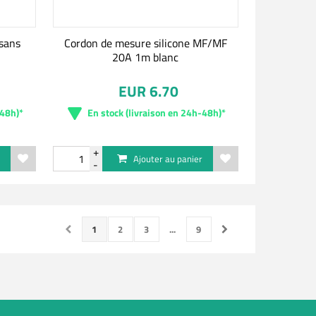
 sans
Cordon de mesure silicone MF/MF
20A 1m blanc
EUR 6.70
-48h)*
En stock (livraison en 24h-48h)*
r
Ajouter au panier
1
2
3
...
9