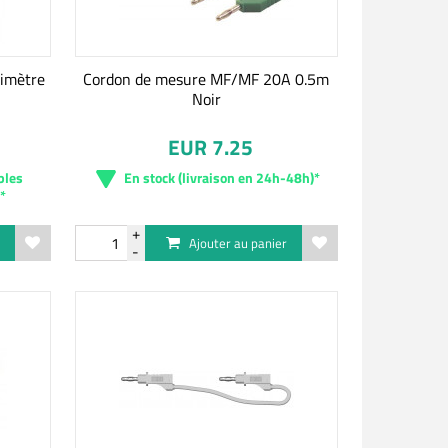
timètre
Cordon de mesure MF/MF 20A 0.5m
Noir
EUR 7.25
bles
En stock (livraison en 24h-48h)*
)*
r
Ajouter au panier