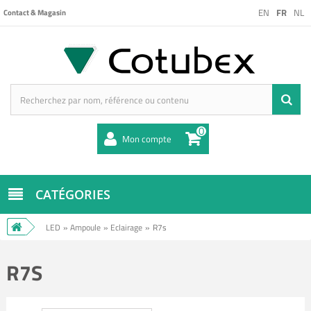
EN
FR
NL
Contact & Magasin
0
Mon compte
CATÉGORIES
LED
»
Ampoule
»
Eclairage
»
R7s
R7S