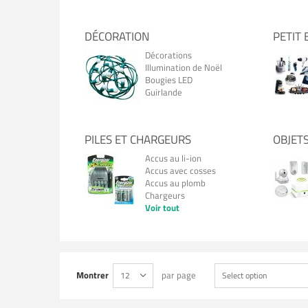
DÉCORATION
PETIT
Décorations
Illumination de Noël
Bougies LED
Guirlande
PILES ET CHARGEURS
OBJET
Accus au li-ion
Accus avec cosses
Accus au plomb
Chargeurs
Voir tout
Montrer
par page
12
Select option