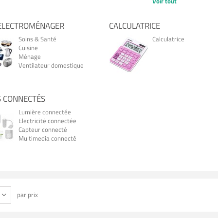
Voir tout
 ELECTROMÉNAGER
CALCULATRICE
Soins & Santé
Calculatrice
Cuisine
Ménage
Ventilateur domestique
S CONNECTÉS
Lumière connectée
Electricité connectée
Capteur connecté
Multimedia connecté
par prix