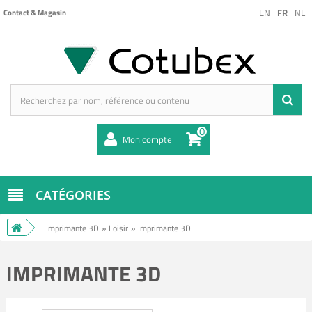
EN
FR
NL
Contact & Magasin
0
Mon compte
CATÉGORIES
Imprimante 3D
»
Loisir
»
Imprimante 3D
IMPRIMANTE 3D