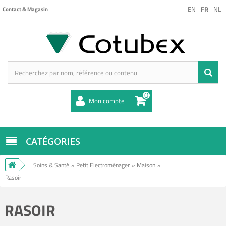
EN
FR
NL
Contact & Magasin
0
Mon compte
CATÉGORIES
Soins & Santé
»
Petit Electroménager
»
Maison
»
Rasoir
RASOIR