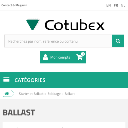
EN
FR
NL
Contact & Magasin
0
Mon compte
CATÉGORIES
Starter et Ballast
»
Eclairage
»
Ballast
BALLAST