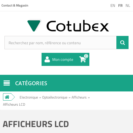
EN
FR
NL
Contact & Magasin
0
Mon compte
CATÉGORIES
Electronique
»
Optoélectronique
»
Afficheurs
»
Afficheurs LCD
AFFICHEURS LCD