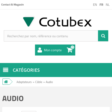
EN
FR
NL
Contact & Magasin
0
Mon compte
CATÉGORIES
Adaptateurs
»
Câble
»
Audio
AUDIO