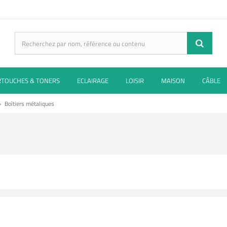
RTOUCHES & TONERS
ECLAIRAGE
LOISIR
MAISON
CÂBLE
»
Boîtiers métaliques