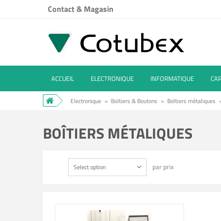
Contact & Magasin
ACCUEIL
ELECTRONIQUE
INFORMATIQUE
CA
Electronique
»
Boîtiers & Boutons
»
Boîtiers métaliques
BOÎTIERS MÉTALIQUES
par prix
Select option