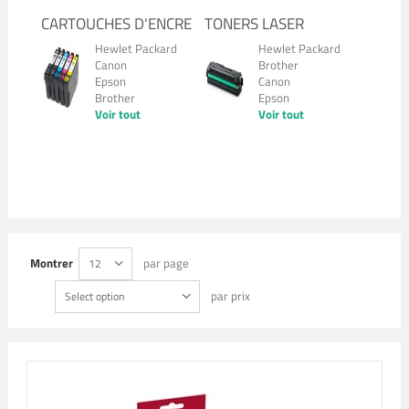
CARTOUCHES D'ENCRE
TONERS LASER
Hewlet Packard
Hewlet Packard
Canon
Brother
Epson
Canon
Brother
Epson
Voir tout
Voir tout
Montrer
par page
12
par prix
Select option