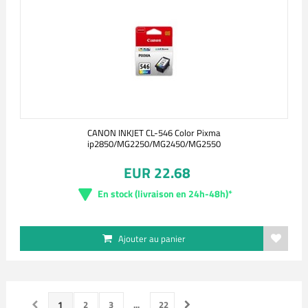
CANON INKJET CL-546 Color Pixma
ip2850/MG2250/MG2450/MG2550
EUR 22.68
En stock (livraison en 24h-48h)*
Ajouter au panier
1
2
3
...
22