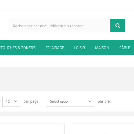
RTOUCHES & TONERS
ECLAIRAGE
LOISIR
MAISON
CÂBLE
r
par page
par prix
12
Select option