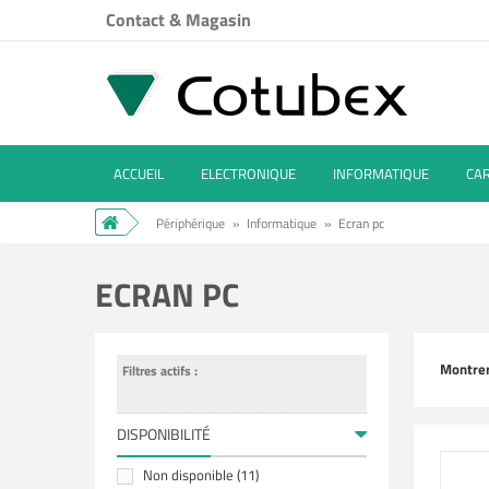
Contact & Magasin
ACCUEIL
ELECTRONIQUE
INFORMATIQUE
CA
Périphérique
»
Informatique
»
Ecran pc
ECRAN PC
Montre
Filtres actifs :
DISPONIBILITÉ
Non disponible
(11)