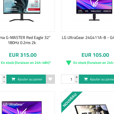
ama G-MASTER Red Eagle 32''
LG UltraGear 24G411A-B - G4
180Hz 0.2ms 2k
EUR 315.00
EUR 105.00
En stock (livraison en 24h-48h)*
En stock (livraison en 24h
Ajouter au panier
Ajouter au panie
NOUVEAU