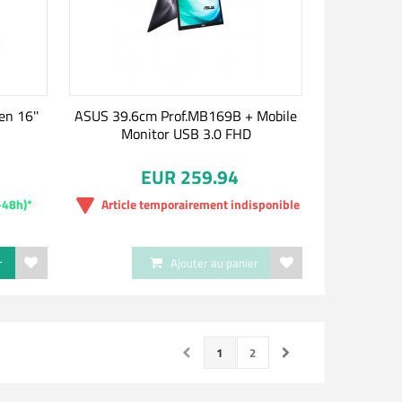
en 16''
ASUS 39.6cm Prof.MB169B + Mobile
Monitor USB 3.0 FHD
EUR 259.94
-48h)*
Article temporairement indisponible
r
Ajouter au panier
1
2