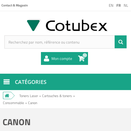
EN
FR
NL
Contact & Magasin
0
Mon compte
CATÉGORIES
Toners Laser
»
Cartouches & toners
»
Consommable
»
Canon
CANON