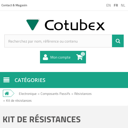
EN
FR
NL
Contact & Magasin
0
Mon compte
CATÉGORIES
Electronique
»
Composants Passifs
»
Résistances
»
Kit de résistances
KIT DE RÉSISTANCES