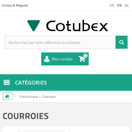
EN
FR
NL
Contact & Magasin
0
Mon compte
CATÉGORIES
Electronique
»
Courroies
COURROIES