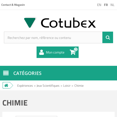
EN
FR
NL
Contact & Magasin
0
Mon compte
CATÉGORIES
Expériences
»
Jeux Scientifiques
»
Loisir
»
Chimie
CHIMIE