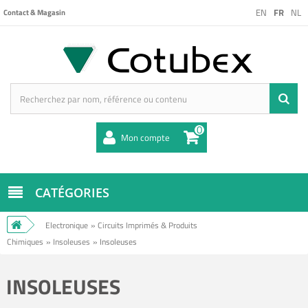
EN
FR
NL
Contact & Magasin
0
Mon compte
CATÉGORIES
Electronique
»
Circuits Imprimés & Produits
Chimiques
»
Insoleuses
»
Insoleuses
INSOLEUSES