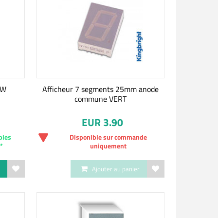
OW
Afficheur 7 segments 25mm anode
commune VERT
EUR 3.90
bles
Disponible sur commande
)*
uniquement
r
Ajouter au panier