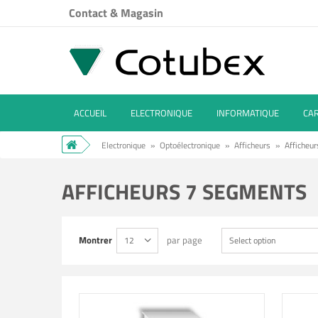
Contact & Magasin
ACCUEIL
ELECTRONIQUE
INFORMATIQUE
CA
Electronique
»
Optoélectronique
»
Afficheurs
»
Afficheu
AFFICHEURS 7 SEGMENTS
Montrer
par page
12
Select option