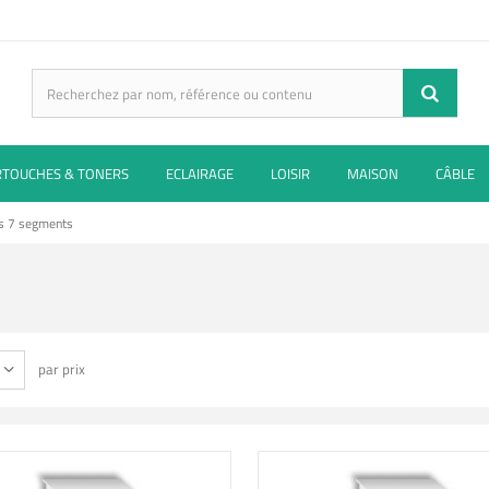
RTOUCHES & TONERS
ECLAIRAGE
LOISIR
MAISON
CÂBLE
rs 7 segments
par prix