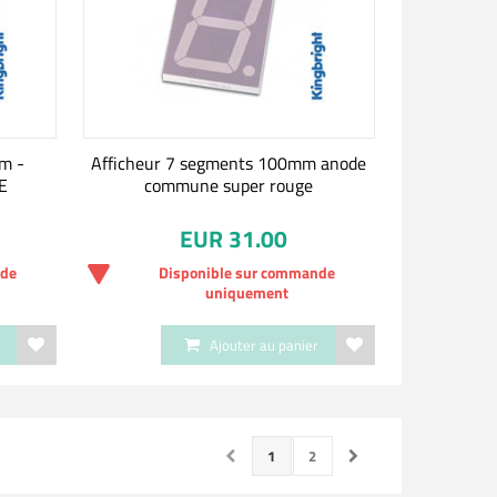
m -
Afficheur 7 segments 100mm anode
E
commune super rouge
EUR 31.00
nde
Disponible sur commande
uniquement
r
Ajouter au panier
1
2