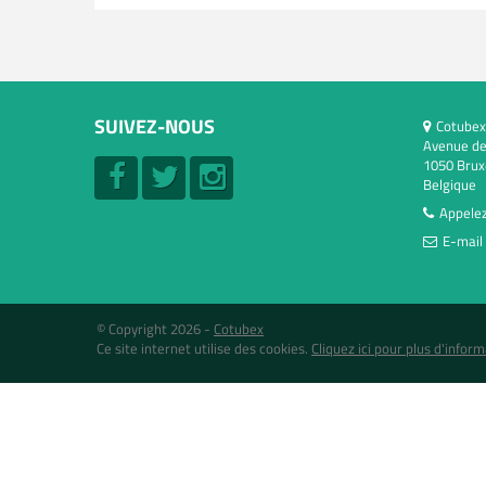
SUIVEZ-NOUS
Cotubex
Avenue de
1050 Brux
Belgique
Appelez
E-mail 
© Copyright 2026 -
Cotubex
Ce site internet utilise des cookies.
Cliquez ici pour plus d'inform