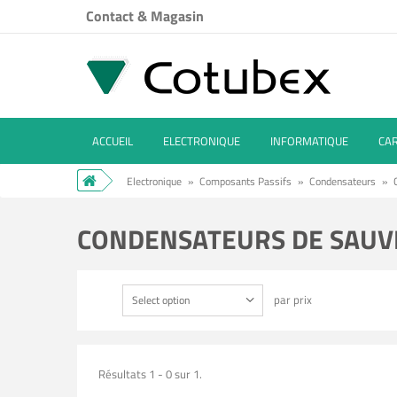
Contact & Magasin
ACCUEIL
ELECTRONIQUE
INFORMATIQUE
CA
Electronique
»
Composants Passifs
»
Condensateurs
»
CONDENSATEURS DE SAU
par prix
Select option
Résultats 1 - 0 sur 1.