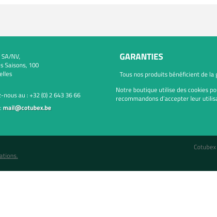
GARANTIES
 SA/NV,
s Saisons, 100
elles
Tous nos produits bénéficient de la
Notre boutique utilise des cookies po
-nous au :
+32 (0) 2 643 36 66
recommandons d’accepter leur utilisa
:
mail@cotubex.be
Cotubex
ations.