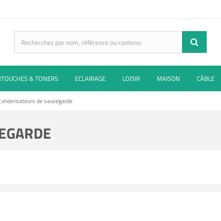
RTOUCHES & TONERS
ECLAIRAGE
LOISIR
MAISON
CÂBLE
Condensateurs de sauvegarde
VEGARDE