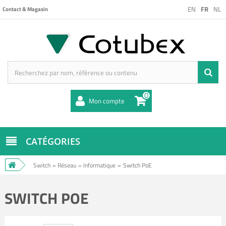
EN
FR
NL
Contact & Magasin
0
Mon compte
CATÉGORIES
Switch
»
Réseau
»
Informatique
»
Switch PoE
SWITCH POE