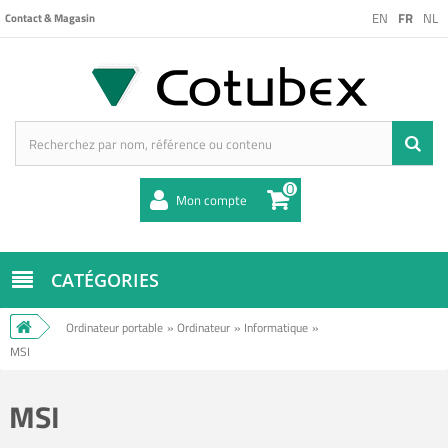
EN
FR
NL
Contact & Magasin
0
Mon compte
CATÉGORIES
Ordinateur portable
»
Ordinateur
»
Informatique
»
MSI
MSI