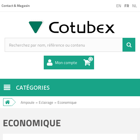
EN
FR
NL
Contact & Magasin
0
Mon compte
CATÉGORIES
Ampoule
»
Eclairage
»
Economique
ECONOMIQUE