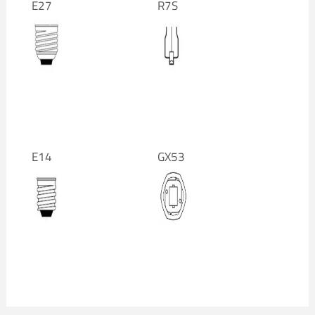
E27
R7S
E14
GX53