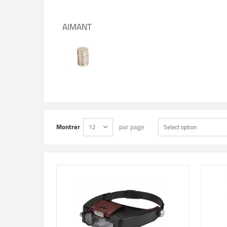
AIMANT
Montrer
par page
12
Select option