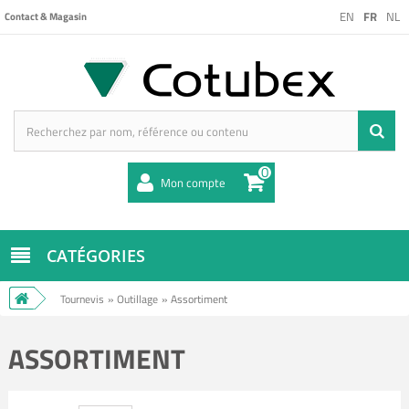
EN
FR
NL
Contact & Magasin
0
Mon compte
CATÉGORIES
Tournevis
»
Outillage
»
Assortiment
ASSORTIMENT