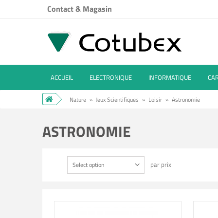
Contact & Magasin
ACCUEIL
ELECTRONIQUE
INFORMATIQUE
CA
Nature
»
Jeux Scientifiques
»
Loisir
»
Astronomie
ASTRONOMIE
par prix
Select option