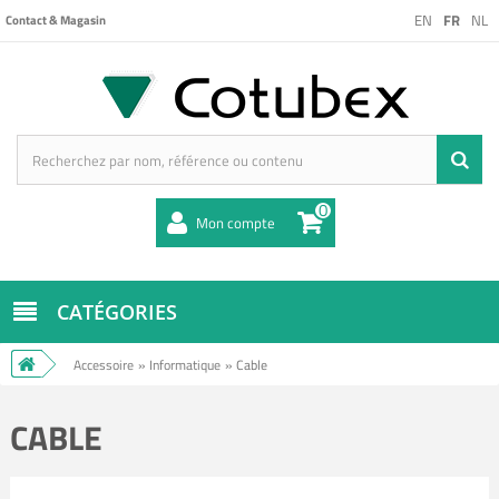
EN
FR
NL
Contact & Magasin
0
Mon compte
CATÉGORIES
Accessoire
»
Informatique
»
Cable
CABLE