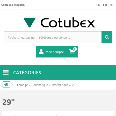
EN
FR
NL
Contact & Magasin
0
Mon compte
CATÉGORIES
Ecran pc
»
Périphérique
»
Informatique
»
29''
29''