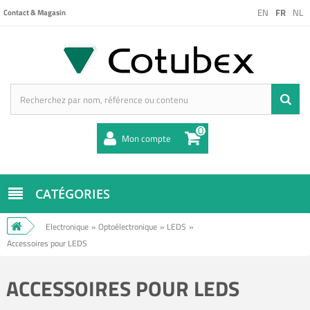
EN
FR
NL
Contact & Magasin
0
Mon compte
CATÉGORIES
Electronique
»
Optoélectronique
»
LEDS
»
Accessoires pour LEDS
ACCESSOIRES POUR LEDS