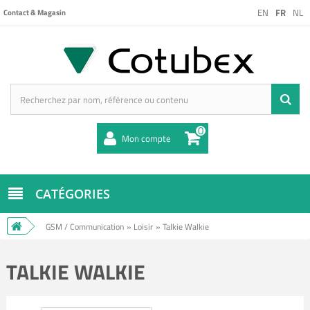
EN
FR
NL
Contact & Magasin
0
Mon compte
CATÉGORIES
GSM / Communication
»
Loisir
»
Talkie Walkie
TALKIE WALKIE