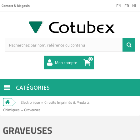
EN
FR
NL
Contact & Magasin
0
Mon compte
CATÉGORIES
Electronique
»
Circuits Imprimés & Produits
Chimiques
»
Graveuses
GRAVEUSES