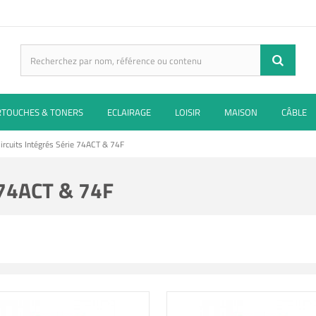
RTOUCHES & TONERS
ECLAIRAGE
LOISIR
MAISON
CÂBLE
ircuits Intégrés Série 74ACT & 74F
 74ACT & 74F