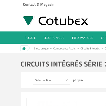
Contact & Magasin
ACCUEIL
ELECTRONIQUE
INFORMATIQUE
CA
Electronique
»
Composants Actifs
»
Circuits Intégrés
»
C
CIRCUITS INTÉGRÉS SÉRIE
par prix
Select option