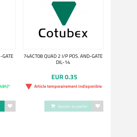
R-GATE
74ACT08 QUAD 2 I/P POS. AND-GATE
DIL-14
EUR 0.35
-48h)*
Article temporairement indisponible
r
Ajouter au panier