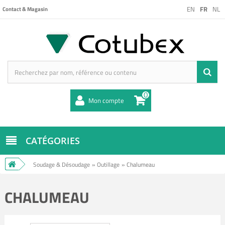
EN
FR
NL
Contact & Magasin
0
Mon compte
CATÉGORIES
Soudage & Désoudage
»
Outillage
»
Chalumeau
CHALUMEAU