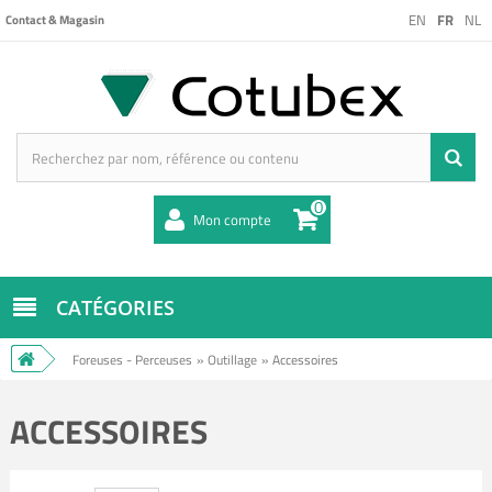
EN
FR
NL
Contact & Magasin
0
Mon compte
CATÉGORIES
Foreuses - Perceuses
»
Outillage
»
Accessoires
ACCESSOIRES