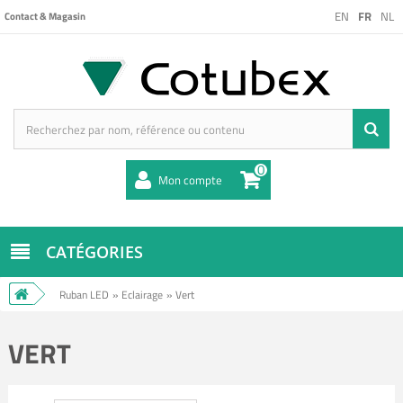
EN
FR
NL
Contact & Magasin
0
Mon compte
CATÉGORIES
Ruban LED
»
Eclairage
»
Vert
VERT