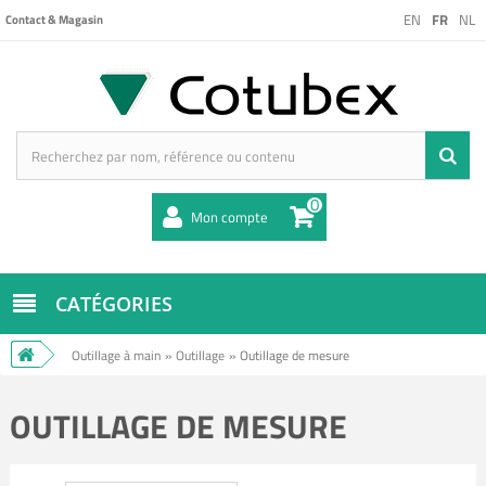
EN
FR
NL
Contact & Magasin
0
Mon compte
CATÉGORIES
Outillage à main
»
Outillage
»
Outillage de mesure
OUTILLAGE DE MESURE