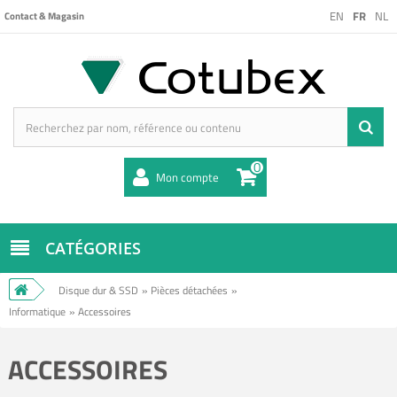
EN
FR
NL
Contact & Magasin
0
Mon compte
CATÉGORIES
Disque dur & SSD
»
Pièces détachées
»
Informatique
»
Accessoires
ACCESSOIRES