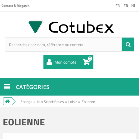
EN
FR
NL
Contact & Magasin
0
Mon compte
CATÉGORIES
Energie
»
Jeux Scientifiques
»
Loisir
»
Eolienne
EOLIENNE