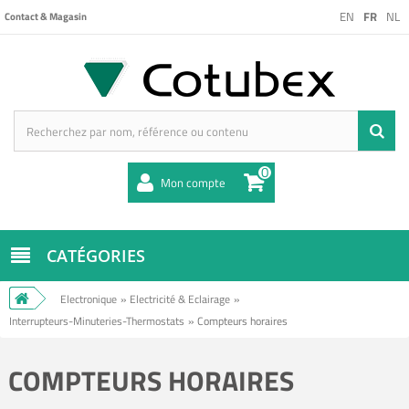
EN
FR
NL
Contact & Magasin
0
Mon compte
CATÉGORIES
Electronique
»
Electricité & Eclairage
»
Interrupteurs-Minuteries-Thermostats
»
Compteurs horaires
COMPTEURS HORAIRES