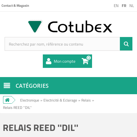
EN
FR
NL
Contact & Magasin
0
Mon compte
CATÉGORIES
Electronique
»
Electricité & Eclairage
»
Relais
»
Relais REED ''DIL''
RELAIS REED ''DIL''