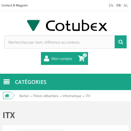
EN
FR
NL
Contact & Magasin
0
Mon compte
CATÉGORIES
Boitier
»
Pièces détachées
»
Informatique
»
ITX
ITX