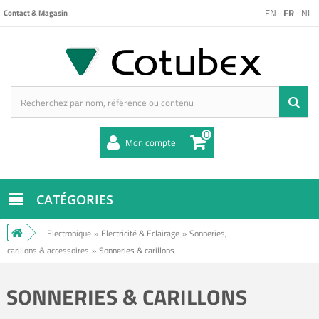
EN
FR
NL
Contact & Magasin
0
Mon compte
CATÉGORIES
Electronique
»
Electricité & Eclairage
»
Sonneries,
carillons & accessoires
»
Sonneries & carillons
SONNERIES & CARILLONS