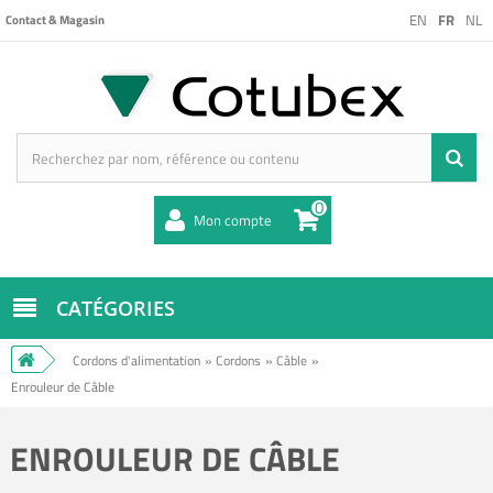
EN
FR
NL
Contact & Magasin
0
Mon compte
CATÉGORIES
Cordons d'alimentation
»
Cordons
»
Câble
»
Enrouleur de Câble
ENROULEUR DE CÂBLE