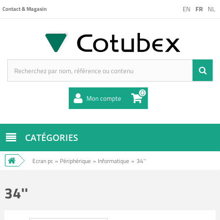
EN
FR
NL
Contact & Magasin
0
Mon compte
CATÉGORIES
Ecran pc
»
Périphérique
»
Informatique
»
34''
34''